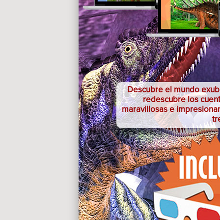
Descubre el mundo exube
redescubre los cuent
maravillosas e impresiona
t