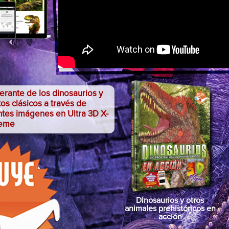
rante de los dinosaurios y
os clásicos a través de
ntes imágenes en Ultra 3D X-
reme
Dinosaurios y otros
animales prehistóricos en
acción