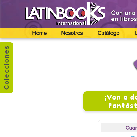
Con una 
en libro
Home
Nosotros
Catálogo
¡Ven a d
fantást
Cuan