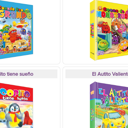
ito tiene sueño
El Autito Valien