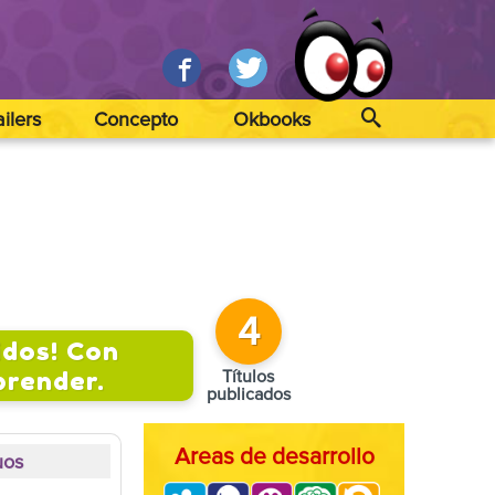
ailers
Concepto
Okbooks
4
idos! Con
prender.
Títulos
publicados
Areas de desarrollo
uos