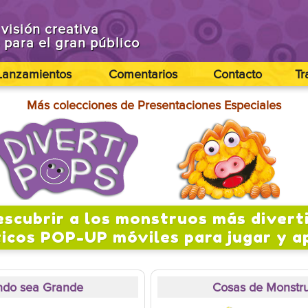
visión creativa
s para el gran público
Lanzamientos
Comentarios
Contacto
Tr
Más colecciones de Presentaciones Especiales
escubrir a los monstruos más divert
icos POP-UP móviles para jugar y a
do sea Grande
Cosas de Monstr