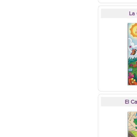
La 
El Ca