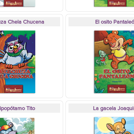
uza Chela Chucena
El osito Pantale
Hipopótamo Tito
La gacela Joaqu