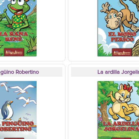
ngüino Robertino
La ardilla Jorgel