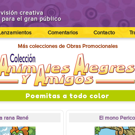
visión creativa
s para el gran público
Lanzamientos
Comentarios
Contacto
Tr
Más colecciones de Obras Promocionales
Poemitas a todo color
a rana René
El mono Peric