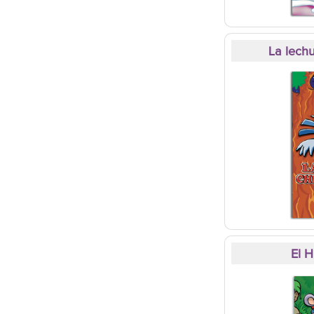
La lech
El 