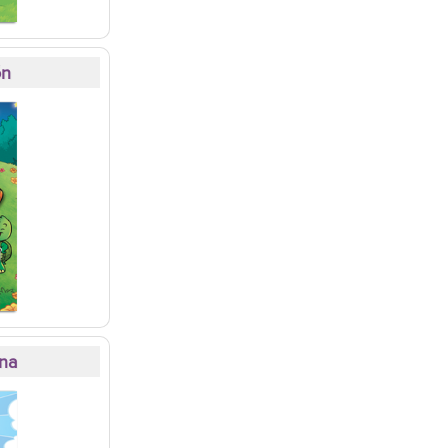
ón
ina