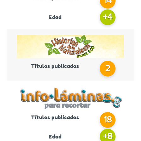
14
+
4
Edad
Títulos publicados
2
Títulos publicados
18
+
8
Edad