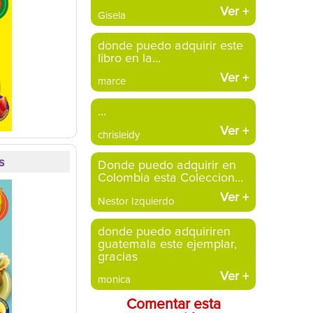
Ver
+
Gisela
donde puedo adquirir este
libro en la...
Ver
+
marce
...
Ver
+
chrisleidy
s
Donde puedo adquirir en
Colombia esta Coleccion...
Ver
+
Nestor Izquierdo
donde puedo adquiriren
guatemala este ejemplar,
gracias
Ver
+
monica
Comentar esta