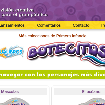
visión creativa
s para el gran público
Lanzamientos
Comentarios
Contacto
Tr
Más colecciones de Primera Infancia
 navegar con los personajes más dive
Mascotas
El océano