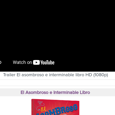
Trailer El asombroso e interminable libro HD (1080p)
El Asombroso e Interminable Libro