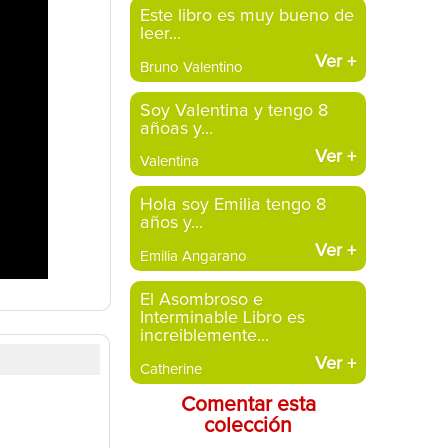
Este libro es muy bueno de
leer...
Ver
+
Bruno Valentino
Soy Valentina y tengo 8
añoas y...
Ver
+
Valentina
Hola soy Emilia tengo 8
años y...
Ver
+
Emilia Angarano
El Asombroso e
Interminable Libro es
increiblemente...
Ver
+
Catherine
Comentar esta
colección