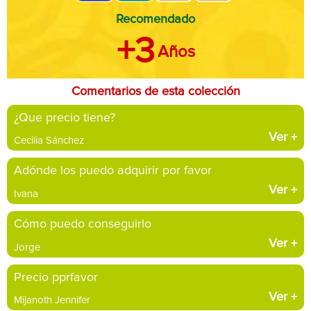
Recomendado
+3
Años
Comentarios de esta colección
¿Que precio tiene?
Ver
+
Cecilia Sánchez
Adónde los puedo adquirir por favor
Ver
+
Ivana
Cómo puedo conseguirlo
Ver
+
Jorge
Precio pprfavor
Ver
+
Mijanoth Jennifer