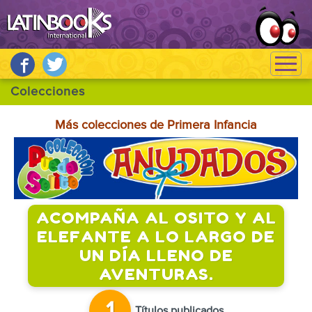
Más colecciones de Primera Infancia
ACOMPAÑA AL OSITO Y AL
ELEFANTE A LO LARGO DE
UN DÍA LLENO DE
AVENTURAS.
Títulos publicados