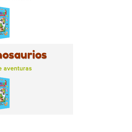
inosaurios
e aventuras