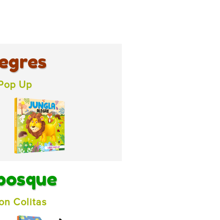
egres
 Pop Up
 bosque
on Colitas