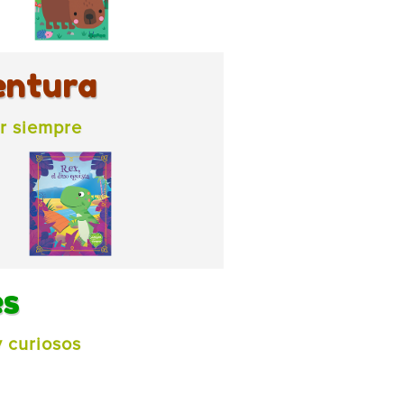
entura
r siempre
es
 curiosos