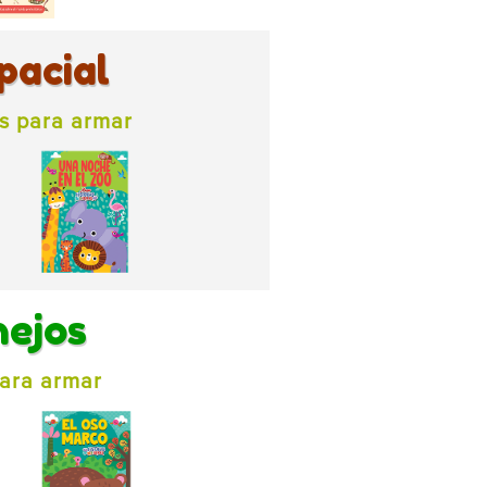
pacial
as para armar
nejos
para armar