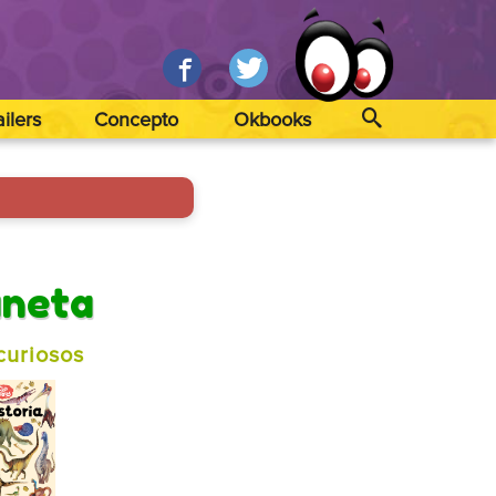
ailers
Concepto
Okbooks
aneta
curiosos