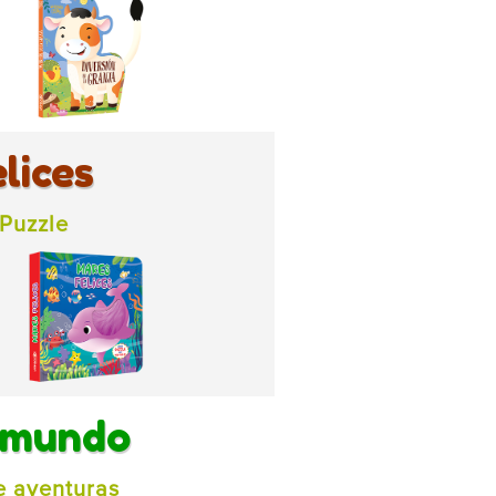
lices
Puzzle
 mundo
e aventuras